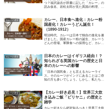
つ？福沢諭吉が辞書に記した「カレー」の
読み仮名、岩松太郎が見た異国の料理、山
川健次郎が体験したライスカレー。1860年
代、日本におけるカレーの始まりの物語。
カレー、日本食へ進化：カレー粉
カレーの歴史
国産化！カレーうどん誕生！
（1890-1912）
明治時代、カレーは日本で独自の進化を遂
げました。国産カレー粉の誕生、カレーう
どんの登場、軍隊食への採用など、カレー
が日本食として定着するまでの歴史を詳し
く解説します。
日本のカレーはイギリス経由！？
カレーの歴史
知られざる英国カレーの歴史と日
本のカレーへの影響
「日本の国民食」とも言えるカレーライ
ス。そのルーツがインドにあることはご存
知の方も多いでしょう。しかし、私たちが
慣れ親しんでいるあのとろみのあるカレー
が、インドから直接伝わったわけではない
ことを知っていましたか？実は、日本のカ
【カレー好き必見！】世界三大炊
カレーの歴史
レーは遥か遠い...
き込みご飯「ビリヤニ」の歴史と
雑学
カレー好きなら絶対知るべき！世界三大炊