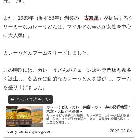
庵」です。
また、1983年（昭和58年）創業の「
古奈屋
」が提供するク
リーミーなカレーうどんは、マイルドな辛さが女性を中心
に大人気に。
カレーうどんブームをリードしました。
この時期には、カレーうどんのチェーン店や専門店も数多
く誕生し、各店が独創的なカレーうどんを提供し、ブーム
を盛り上げました。
カレーうどん・カレー南蛮・カレー丼の発祥物語：
東京・大阪から全国へ
カレーうどん発祥は早稲田、カレー南蛮・カレー丼は大阪谷
町！各メニュー誕生の物語と、東京・大阪から全国へ広まっ
た歴史を紹介。」
2023.06.04
curry-curiosityblog.com