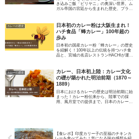
き込みご飯「ビリヤニ」の奥深い世界。ム
ガル帝国の宮廷から生まれた歴史、プラオ
との決定的な違い、地域ごとの雑学、そし
て衝撃の実食レポートまで。今日からビリ
ヤニ通に！
日本初のカレー粉は大阪生まれ！
カレーの歴史
ハチ食品「蜂カレー」100年超の
歩み
日本初の国産カレー粉「蜂カレー」の歴史
を紐解く！100年以上の伝統を持つハチ食
品と、宮城の名店レストランHACHIが運命
のコラボ。限定メニューの「デミチーズヒ
レカツカレー」を実食した感想とともに、
愛され続ける理由や開発秘話をブログで詳
カレー、日本初上陸：カレー文化
カレーの歴史
しくご紹介。
の礎が築かれた明治前期（1870～
1889）
日本におけるカレーの歴史は明治初期に始
まった！カレー粉伝来から、陸軍での採
用、風月堂での提供まで。日本のカレー文
化の礎が築かれた明治前期の出来事を詳し
く解説します。
【食レポ】印度カリー子の至福のチキンカ
レーを食べてみた！気になる味や感想を紹