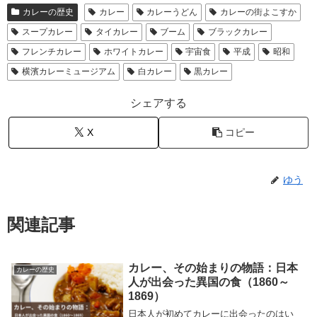
カレーの歴史
カレー
カレーうどん
カレーの街よこすか
スープカレー
タイカレー
ブーム
ブラックカレー
フレンチカレー
ホワイトカレー
宇宙食
平成
昭和
横濱カレーミュージアム
白カレー
黒カレー
シェアする
X
コピー
ゆう
関連記事
カレー、その始まりの物語：日本
カレーの歴史
人が出会った異国の食（1860～
1869）
日本人が初めてカレーに出会ったのはい