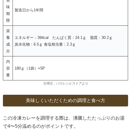
賞
味
製造日から1年間
期
限
栄
養
エネルギー：394cal たんぱく質：24.1ｇ 脂質：30.2ｇ
成
炭水化物：6.5ｇ 食塩相当量：2.3ｇ
分
内
容
180ｇ（1袋）×5P
量
引用元：バスレシピストアより
美味しくいただくための調理と食べ方
この冷凍カレーを調理する際は、沸騰したたっぷりのお湯
で4〜5分温めるのがポイントです。