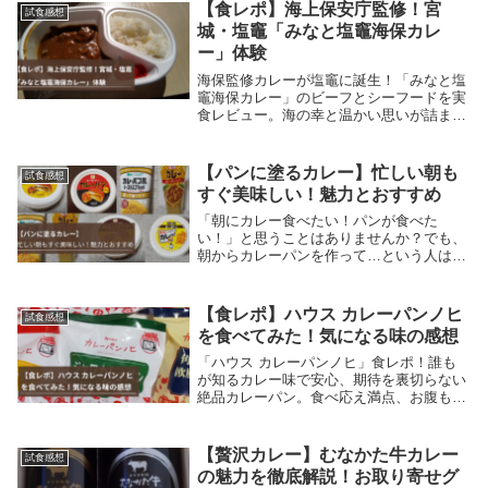
【食レポ】海上保安庁監修！宮
試食感想
城・塩竈「みなと塩竈海保カレ
ー」体験
海保監修カレーが塩竈に誕生！「みなと塩
竈海保カレー」のビーフとシーフードを実
食レビュー。海の幸と温かい思いが詰まっ
たご当地カレーは必食！気になるカレー味
のパイとクッキーもご紹介します。
【パンに塗るカレー】忙しい朝も
試食感想
すぐ美味しい！魅力とおすすめ
「朝にカレー食べたい！パンが食べた
い！」と思うことはありませんか？でも、
朝からカレーパンを作って…という人はい
ないはず。そこで、おすすめなのが「パン
に塗るカレー」なんです！パンに塗るカレ
ーは、その名の通り、パンに塗るだけでカ
【食レポ】ハウス カレーパンノヒ
試食感想
レーパンのような...
を食べてみた！気になる味の感想
「ハウス カレーパンノヒ」食レポ！誰も
が知るカレー味で安心、期待を裏切らない
絶品カレーパン。食べ応え満点、お腹も心
も大満足。
【贅沢カレー】むなかた牛カレー
試食感想
の魅力を徹底解説！お取り寄せグ