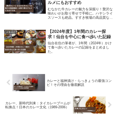
ルメにもおすすめ
むなかた牛カレーの魅力を深掘り！贅沢な
味わいがお取り寄せで手軽に。ハヤシライ
スソースも絶品。すすき牧場の高品質な牛
肉製品で、ご自宅で至福のひとときを。
【2024年度】1年間のカレー探
試食感想
求！仙台を中心に食べ歩いた記録
仙台在住の筆者が、1年間（2024年）かけ
て食べ歩いたカレーの記録をまとめまし
た。
カレーと福神漬け・らっきょうの最強コン
ビ！その理由を徹底解説
カレー、新時代到来：タイカレーブームが
転換点！日本のカレー文化（1989-2006）