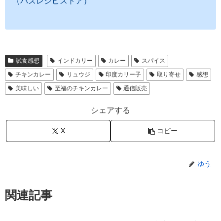
（バズレシピストア）
試食感想
インドカリー
カレー
スパイス
チキンカレー
リュウジ
印度カリー子
取り寄せ
感想
美味しい
至福のチキンカレー
通信販売
シェアする
X
コピー
ゆう
関連記事