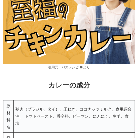
引用元：バスレシピHPより
カレーの成分
原
鶏肉（ブラジル、タイ）、玉ねぎ、ココナッツミルク、食用調合
材
油、 トマトペースト、香辛料、ピーマン、にんにく、生姜、食
料
塩
名