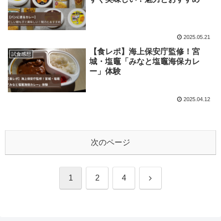
2025.05.21
【食レポ】海上保安庁監修！宮
試食感想
城・塩竈「みなと塩竈海保カレ
ー」体験
2025.04.12
次のページ
次
1
2
4
へ