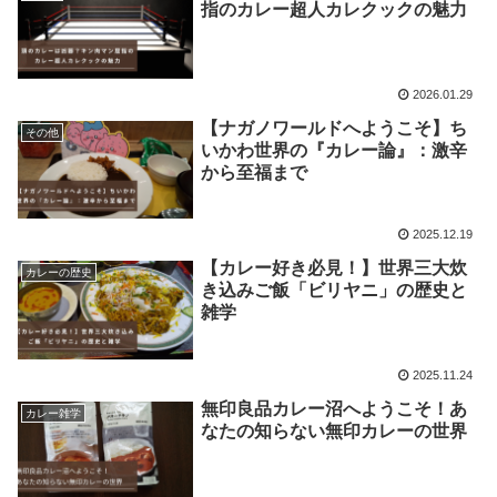
指のカレー超人カレクックの魅力
2026.01.29
【ナガノワールドへようこそ】ち
その他
いかわ世界の『カレー論』：激辛
から至福まで
2025.12.19
【カレー好き必見！】世界三大炊
カレーの歴史
き込みご飯「ビリヤニ」の歴史と
雑学
2025.11.24
無印良品カレー沼へようこそ！あ
カレー雑学
なたの知らない無印カレーの世界