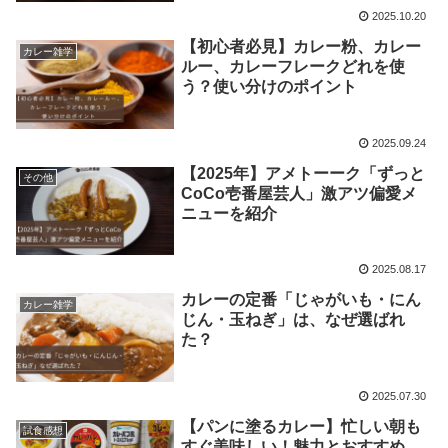
2025.10.20
【初心者必見】カレー粉、カレー
カレー雑学
ルー、カレーフレークどれを使
う？使い分けのポイント
2025.09.24
【2025年】アメトーーク「ずっと
その他
CoCo壱番屋芸人」激アツ偏愛メ
ニューを紹介
2025.08.17
カレーの定番「じゃがいも・にん
カレー雑学
じん・玉ねぎ」は、なぜ選ばれ
た？
2025.07.30
【パンに塗るカレー】忙しい朝も
試食感想
すぐ美味しい！魅力とおすすめ