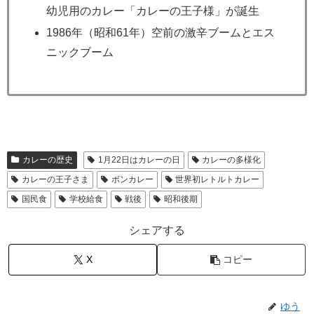
幼児用のカレー「カレーの王子様」が誕生
1986年（昭和61年）空前の激辛ブームとエス
ニックブーム
カレーの歴史
1月22日はカレーの日
カレーの多様化
カレーの王子さま
ボンカレー
世界初レトルトカレー
国民食
学校給食
戦後
昭和後期
シェアする
X
コピー
ゆう