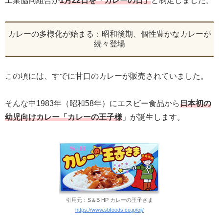
工業協同組合が
1月22日を「カレーの日」
と制定しました。
カレーの多様化が始まる：昭和後期、個性豊かなカレーが
続々登場
この頃には、すでに甘口のカレーが販売されていました。
そんな中1983年（昭和58年）にエスビー食品から
日本初の
幼児向けカレー「カレーの王子様
」が誕生します。
引用元：S＆B HP カレーの王子さま
https://www.sbfoods.co.jp/oji/