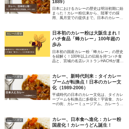
1889）
日本におけるカレーの歴史は明治初期に始
まった！カレー粉伝来から、陸軍での採
用、風月堂での提供まで。日本のカレー文
化の礎が築かれた明治前期の出来事を詳し
く解説します。
日本初のカレー粉は大阪生まれ！
カレーの歴史
ハチ食品「蜂カレー」100年超の
歩み
日本初の国産カレー粉「蜂カレー」の歴史
を紐解く！100年以上の伝統を持つハチ食
品と、宮城の名店レストランHACHIが運命
のコラボ。限定メニューの「デミチーズヒ
レカツカレー」を実食した感想とともに、
愛され続ける理由や開発秘話をブログで詳
カレー、新時代到来：タイカレー
カレーの歴史
しくご紹介。
ブームが転換点！日本のカレー文
化（1989-2006）
平成時代の日本のカレー文化は、タイカレ
ーブームを転換点に多様化！宇宙食、カレ
ーの街、カレーミュージアム、カレーうど
ん、スープカレー、フレンチカレー、白カ
レー黒カレーなど、1989年から2006年ま
でのカレーブームを解説します。
カレー、日本食へ進化：カレー粉
カレーの歴史
国産化！カレーうどん誕生！