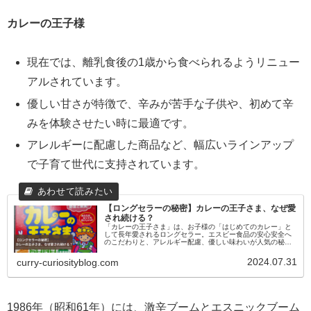
カレーの王子様
現在では、離乳食後の1歳から食べられるようリニュー
アルされています。
優しい甘さが特徴で、辛みが苦手な子供や、初めて辛
みを体験させたい時に最適です。
アレルギーに配慮した商品など、幅広いラインアップ
で子育て世代に支持されています。
【ロングセラーの秘密】カレーの王子さま、なぜ愛
され続ける？
「カレーの王子さま」は、お子様の「はじめてのカレー」と
して長年愛されるロングセラー。エスビー食品の安心安全へ
のこだわりと、アレルギー配慮、優しい味わいが人気の秘
密。世代を超えて食卓の笑顔を育む理由を深掘りします。
2024.07.31
curry-curiosityblog.com
1986年（昭和61年）には、激辛ブームとエスニックブーム