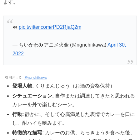
ます。
🍛
pic.twitter.com/rPD2RjaQ2m
— ちいかわ💫アニメ火金 (@ngnchiikawa)
April 30,
2022
引用元：X
@ngnchiikawa
登場人物:
くりまんじゅう（お酒の資格保持）
シチュエーション:
自作または調達してきたと思われる
カレーを外で楽しむシーン。
行動:
静かに、そして心底満足した表情でカレーを口に
し、酎ハイを嗜みます。
特徴的な描写:
カレーのお供、らっきょうを食べた後、