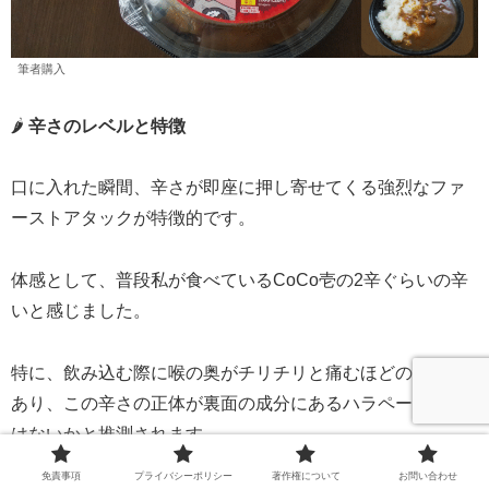
筆者購入
🌶️
辛さのレベルと特徴
口に入れた瞬間、辛さが即座に押し寄せてくる強烈なファ
ーストアタックが特徴的です。
体感として、普段私が食べているCoCo壱の2辛ぐらいの辛
いと感じました。
特に、飲み込む際に喉の奥がチリチリと痛むほどの刺激が
あり、この辛さの正体が裏面の成分にあるハラペーニョで
はないかと推測されます。
免責事項
プライバシーポリシー
著作権について
お問い合わせ