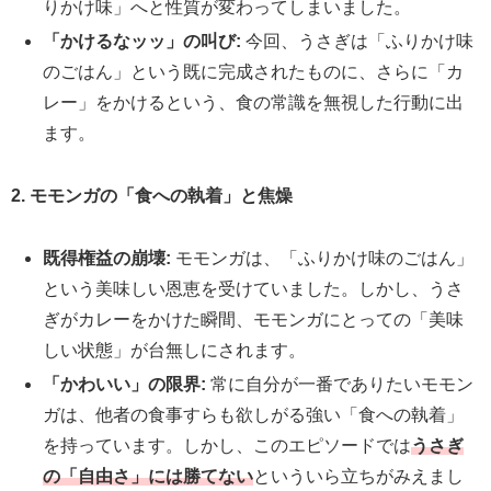
りかけ味」へと性質が変わってしまいました。
「かけるなッッ」の叫び:
今回、うさぎは「ふりかけ味
のごはん」という既に完成されたものに、さらに「カ
レー」をかけるという、食の常識を無視した行動に出
ます。
2. モモンガの「食への執着」と焦燥
既得権益の崩壊:
モモンガは、「ふりかけ味のごはん」
という美味しい恩恵を受けていました。しかし、うさ
ぎがカレーをかけた瞬間、モモンガにとっての「美味
しい状態」が台無しにされます。
「かわいい」の限界:
常に自分が一番でありたいモモン
ガは、他者の食事すらも欲しがる強い「食への執着」
を持っています。しかし、このエピソードでは
うさぎ
の「自由さ」には勝てない
といういら立ちがみえまし