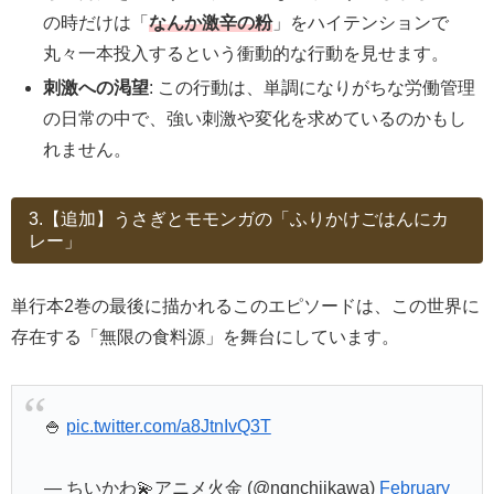
の時だけは「
なんか激辛の粉
」をハイテンションで
丸々一本投入するという衝動的な行動を見せます。
刺激への渇望
: この行動は、単調になりがちな労働管理
の日常の中で、強い刺激や変化を求めているのかもし
れません。
3.【追加】うさぎとモモンガの「ふりかけごはんにカ
レー」
単行本2巻の最後に描かれるこのエピソードは、この世界に
存在する「無限の食料源」を舞台にしています。
🍚
pic.twitter.com/a8JtnIvQ3T
— ちいかわ💫アニメ火金 (@ngnchiikawa)
February