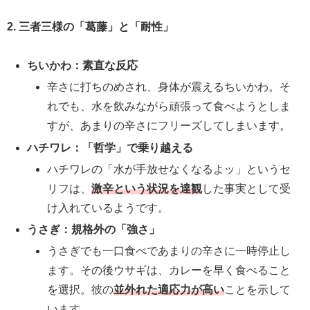
2. 三者三様の「葛藤」と「耐性」
ちいかわ：素直な反応
辛さに打ちのめされ、身体が震えるちいかわ。そ
れでも、水を飲みながら頑張って食べようとしま
すが、あまりの辛さにフリーズしてしまいます。
ハチワレ：「哲学」で乗り越える
ハチワレの「水が手放せなくなるよッ」というセ
リフは、
激辛という状況を達観
した事実として受
け入れているようです。
うさぎ：規格外の「強さ」
うさぎでも一口食べであまりの辛さに一時停止し
ます。その後ウサギは、カレーを早く食べること
を選択。彼の
並外れた適応力が高い
ことを示して
います。