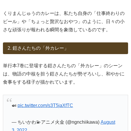
くりまんじゅうのカレーは、私たち自身の「仕事終わりの
ビール」や「ちょっと贅沢なおやつ」のように、日々の小
さな頑張りが報われる瞬間を象徴しているのです。
2. 鎧さんたちの「外カレー」
単行本7巻に登場する鎧さんたちの「外カレー」のシーン
は、物語の中核を担う鎧さんたちが勢ぞろいし、和やかに
食事をする様子が描かれています。
🍛
pic.twitter.com/s3T5jaXfTC
— ちいかわ💫アニメ火金 (@ngnchiikawa)
August
3, 2022