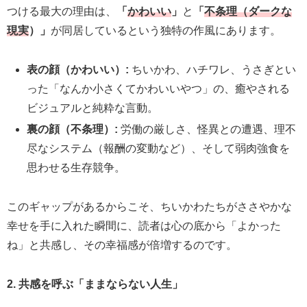
つける最大の理由は、
「
かわいい
」
と
「
不条理（ダークな
現実
）」
が同居しているという独特の作風にあります。
表の顔（かわいい）:
ちいかわ、ハチワレ、うさぎとい
った「なんか小さくてかわいいやつ」の、癒やされる
ビジュアルと純粋な言動。
裏の顔（不条理）:
労働の厳しさ、怪異との遭遇、理不
尽なシステム（報酬の変動など）、そして弱肉強食を
思わせる生存競争。
このギャップがあるからこそ、ちいかわたちがささやかな
幸せを手に入れた瞬間に、読者は心の底から「よかった
ね」と共感し、その幸福感が倍増するのです。
2. 共感を呼ぶ「ままならない人生」