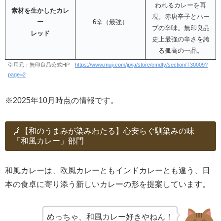
われるカレーを再
素材を生かしたカレ
現。赤唐辛子とハー
ー
6辛（最強）
ブの辛味。無印良品
レッド
史上最強の辛さを誇
る孤高の一品。
引用元：無印良品公式HP
https://www.muji.com/jp/ja/store/cmdty/section/T30009?
page=2
※2025年10月時点の情報です。
🗾【和のうまみが染みわたる】心安らぐ馴染みの味
「和風カレー」部門
和風カレーは、欧風カレーともインドカレーとも違う、日
本の食卓に寄り添う新しいカレーの形を提案しています。
めっちゃ、和風カレー好きやねん！