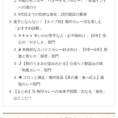
不動のセンター「バターチキンカレー」：本場インド
への道のり
6代目までの壮絶な進化：試行錯誤の裏側
迷子にならない！【タイプ別】無印カレー沼を楽しむ
「おすすめ診断」
👨‍👩‍👧‍👦 辛いのが苦手な人・お子様向け：【0辛】安
心の「やさしさ」部門
🌶️ 本格的なスパイスカレー好き向け：【5辛〜6辛】刺
激と香りの「探求」部門
🗾【和のうまみが染みわたる】心安らぐ馴染みの味
「和風カレー」部門
🥩 ゴロッと満足！無印良品【具の量・食べ応え】最
強カレー部門
【まとめ】🚀 無印カレーの未来予想図：次なる「旅先」
はどこだ？