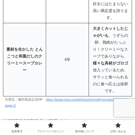
好きにはたまらない
高い満足度を誇りま
す。
大きくカットしたじ
ゃがいも
、うずらの
卵、鶏肉がたっぷ
素材を生かした とん
り！クリーミーなス
こつと和風だしのク
ープでありながら、
4辛
リーミースープカレ
様々な具材がゴロゴ
ー
ロ
入っているため、
サラッと食べられる
のに食べ応えは抜群
です。
引用元：無印良品公式HP
https://www.muji.com/jp/ja/store/cmdty/section/T30009?
page=2
※2025年10月時点の情報です。
免責事項
プライバシーポリシー
著作権について
お問い合わせ