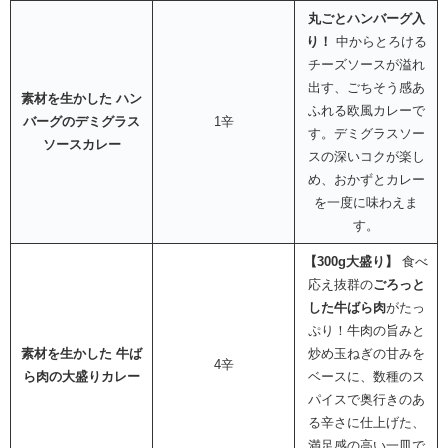
丸ごとハンバーグ入
り！
中からとろける
チーズソースが溢れ
出す、ごちそう感あ
素材を生かした ハン
ふれる欧風カレーで
バーグのデミグラス
1辛
す。デミグラスソー
ソースカレー
スの深いコクが楽し
め、おかずとカレー
を一度に味わえま
す。
【300g大盛り】
食べ
応え抜群の
ごろっと
した牛ばら肉
がたっ
ぷり！牛肉の旨みと
素材を生かした 牛ば
炒め玉ねぎの甘みを
4辛
ら肉の大盛りカレー
ベースに、数種のス
パイスで奥行きのあ
る辛さに仕上げた、
満足感の高い一皿で