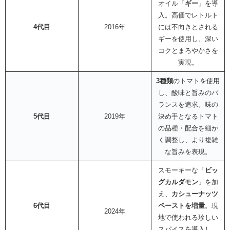
オイル「
ギー
」を導
入。高価でレトルト
4代目
2016年
には不向きとされる
ギーを使用し、深い
コクとまろやかさを
実現。
3種類
のトマトを使用
し、酸味と旨みのバ
ランスを追求。味の
5代目
2019年
決め手となるトマト
の品種・配合を細か
く調整し、より複雑
な旨みを表現。
スモーキーな「
ビッ
グカルダモン
」を加
え、
カシューナッツ
6代目
ペーストを増量
。現
2024年
地で使われる珍しい
スパイスを導入し、