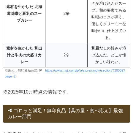
さが溶け込んだスー
素材を生かした 北海
プ。和の要素である
道味噌と豆乳のスー
2辛
味噌のコクが深く、
プカレー
優しくクリーミーな
味わいに仕上げてい
る。
素材を生かした 和出
和風だし
の旨みが溶
汁と牛肉の大盛りカ
2辛
け込んだ、どこか懐
レー
かしい味わい。
引用元：無印良品公式HP
https://www.muji.com/jp/ja/store/cmdty/section/T30009?
page=2
※2025年10月時点の情報です。
🥩 ゴロッと満足！無印良品【具の量・食べ応え】最強
カレー部門