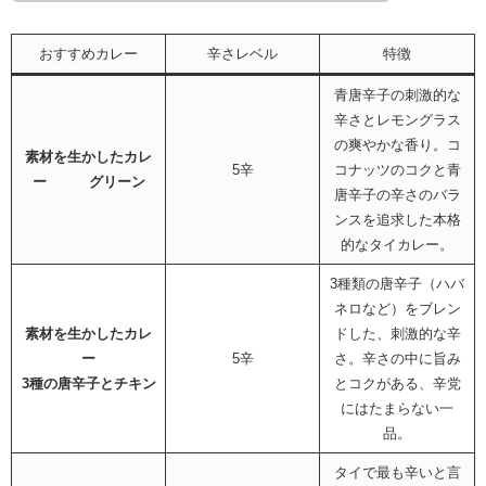
おすすめカレー
辛さレベル
特徴
青唐辛子の刺激的な
辛さとレモングラス
の爽やかな香り。コ
素材を生かしたカレ
5辛
コナッツのコクと青
ー グリーン
唐辛子の辛さのバラ
ンスを追求した本格
的なタイカレー。
3種類の唐辛子（ハバ
ネロなど）をブレン
素材を生かしたカレ
ドした、刺激的な辛
ー
5辛
さ。辛さの中に旨み
3種の唐辛子とチキン
とコクがある、辛党
にはたまらない一
品。
タイで最も辛いと言