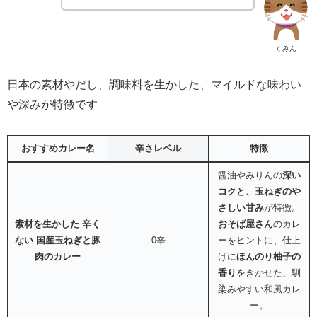
くみん
日本の素材やだし、調味料を生かした、マイルドな味わい
や深みが特徴です
おすすめカレー名
辛さレベル
特徴
醤油やみりんの
深い
コクと、玉ねぎのや
さしい甘み
が特徴。
素材を生かした 辛く
おそば屋さん
のカレ
ない 国産玉ねぎと豚
0辛
ーをヒントに、仕上
肉のカレー
げに
ほんのり柚子の
香り
をきかせた、馴
染みやすい和風カレ
ー。