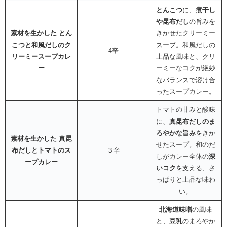
とんこつ
に、
煮干し
や昆布だし
の旨みを
素材を生かした とん
きかせたクリーミー
こつと和風だしのク
スープ。和風だしの
4辛
リーミースープカレ
上品な風味と、クリ
ー
ーミーなコクが絶妙
なバランスで溶け合
ったスープカレー。
トマトの甘みと酸味
に、
真昆布だしのま
ろやかな旨み
をきか
素材を生かした 真昆
せたスープ。和のだ
布だしとトマトのス
３辛
しがカレー全体の
深
ープカレー
いコク
を支える、さ
っぱりと上品な味わ
い。
北海道味噌
の風味
と、
豆乳
のまろやか