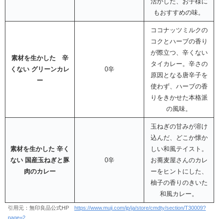
活かした、お子様に
もおすすめの味。
ココナッツミルクの
コクとハーブの香り
が際立つ、辛くない
素材を生かした 辛
タイカレー。辛さの
くない グリーンカレ
0辛
原因となる唐辛子を
ー
使わず、ハーブの香
りをきかせた本格派
の風味。
玉ねぎの甘みが溶け
込んだ、どこか懐か
素材を生かした 辛く
しい和風テイスト。
ない 国産玉ねぎと豚
0辛
お蕎麦屋さんのカレ
肉のカレー
ーをヒントにした、
柚子の香りのきいた
和風カレー。
引用元：無印良品公式HP
https://www.muji.com/jp/ja/store/cmdty/section/T30009?
page=2