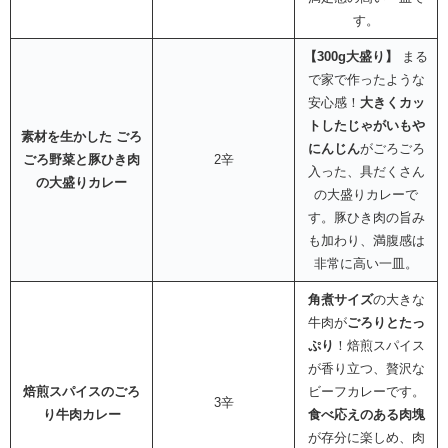
す。
【300g大盛り】
まる
で家で作ったような
安心感！
大きくカッ
トしたじゃがいもや
素材を生かした ごろ
にんじん
がごろごろ
ごろ野菜と豚ひき肉
2辛
入った、具だくさん
の大盛りカレー
の大盛りカレーで
す。豚ひき肉の旨み
も加わり、満腹感は
非常に高い一皿。
角煮サイズ
の大きな
牛肉が
ごろりとたっ
ぷり
！焙煎スパイス
が香り立つ、贅沢な
焙煎スパイスのごろ
ビーフカレーです。
3辛
り牛肉カレー
食べ応えのある肉塊
が存分に楽しめ、肉