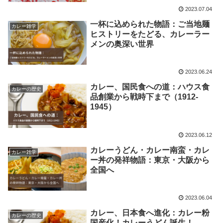
2023.07.04
一杯に込められた物語：ご当地麺
カレー雑学
ヒストリーをたどる、カレーラー
メンの奥深い世界
2023.06.24
カレー、国民食への道：ハウス食
カレーの歴史
品創業から戦時下まで（1912-
1945）
2023.06.12
カレーうどん・カレー南蛮・カレ
カレー雑学
ー丼の発祥物語：東京・大阪から
全国へ
2023.06.04
カレー、日本食へ進化：カレー粉
カレーの歴史
国産化！カレーうどん誕生！