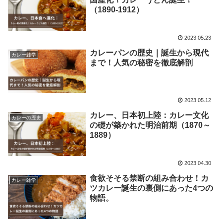
（1890-1912）
2023.05.23
カレーパンの歴史｜誕生から現代
カレー雑学
まで！人気の秘密を徹底解剖
2023.05.12
カレー、日本初上陸：カレー文化
カレーの歴史
の礎が築かれた明治前期（1870～
1889）
2023.04.30
食欲そそる禁断の組み合わせ！カ
カレー雑学
ツカレー誕生の裏側にあった4つの
物語。